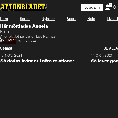
Logga in
Hem
Serier
Nyheter
Sport
Nöje
Livsstil
Här mördades Angela
Krim
Aftonbladet på plats i Las Palmas
Se mer
Krim
•
18.07.16
•
73 sek
Senast
SE ALLA
15 NOV. 2021
3:28
14 OKT. 2021
Så dödas kvinnor i nära relationer
Så lever gö