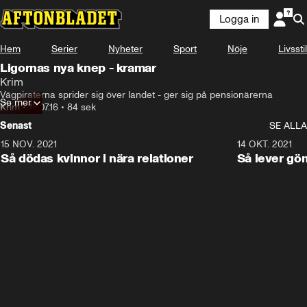
Logga in
Hem
Serier
Nyheter
Sport
Nöje
Livsstil
Ligornas nya knep - kramar
Krim
Vägpiraterna sprider sig över landet - ger sig på pensionärerna
Se mer
Krim
•
18.07.16
•
84 sek
Senast
SE ALLA
15 NOV. 2021
3:28
14 OKT. 2021
Så dödas kvinnor i nära relationer
Så lever gö