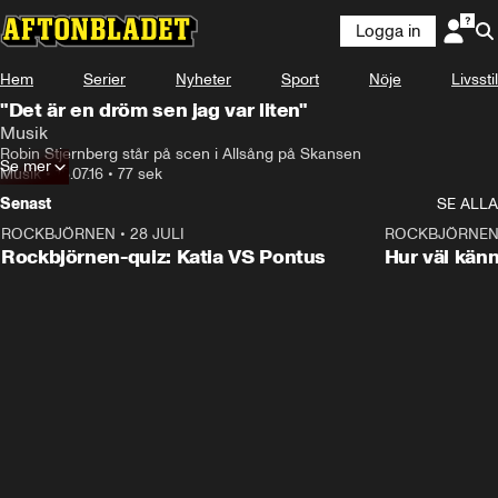
Logga in
Hem
Serier
Nyheter
Sport
Nöje
Livsstil
"Det är en dröm sen jag var liten"
Musik
Robin Stjernberg står på scen i Allsång på Skansen
Se mer
Musik
•
18.07.16
•
77 sek
Senast
SE ALLA
ROCKBJÖRNEN
•
28 JULI
0:15
ROCKBJÖRNE
Rockbjörnen-quiz: Katia VS Pontus
Hur väl kän