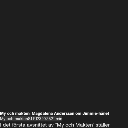
My och makten: Magdalena Andersson om Jimmie-hånet
My och makten
S1 E1
23.10.25
21 min
I det första avsnittet av ”My och Makten” ställer 