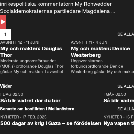
inrikespolitiska kommentatorn My Rohwedder 
Socialdemokraternas partiledare Magdalena 
Andersson till svars.
1
SE ALLA
AVSNITT 12
•
11 JUNI
26:27
AVSNITT 11
•
4 JUNI
2
My och makten: Douglas
My och makten: Denice
Thor
Westerberg
Moderata ungdomsförbundet 
Ungsvenskarnas 
(MUF:s) ordförande Douglas Thor 
förbundsordförande Denice 
gästar My och makten. I avsnittet 
Westerberg gästar My och makten.
diskuteras tonårsutvisningarna och 
avsnittet diskuteras migrationsfrå
hur Moderaterna ska locka väljare till 
och hur SD ska locka kvinnliga 
Väder
SE ALLA
valet i höst. 
väljare. 
I DAG 02:30
1:06
I GÅR 02:30
Så blir vädret där du bor
Så blir vädr
Senaste om konflikten i Mellanöstern
SE ALLA
NYHETER
•
17 FEB. 2025
0:45
NYHETER
•
16 F
500 dagar av krig i Gaza – se förödelsen
Nya vapen ti