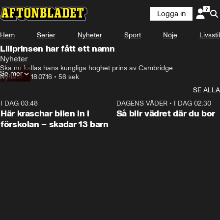
Logga in
Hem
Serier
Nyheter
Sport
Nöje
Livsstil
Lillprinsen har fått ett namn
Nyheter
Ska nu kallas hans kungliga höghet prins av Cambridge
Se mer
Nyheter
•
18.07.16
•
56 sek
SE ALLA
I DAG 03:48
0:29
DAGENS VÄDER
•
I DAG 02:30
Här kraschar bilen in i
Så blir vädret där du bor
förskolan – skadar 13 barn