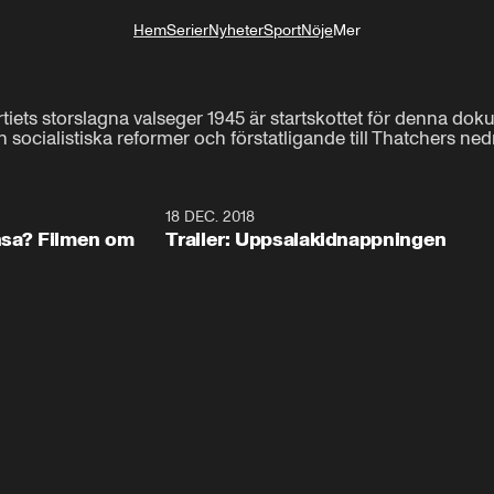
Hem
Serier
Nyheter
Sport
Nöje
Mer
Livsstil
tiets storslagna valseger 1945 är startskottet för denna do
 socialistiska reformer och förstatligande till Thatchers ne
0:57
18 DEC. 2018
1:3
ansa? Filmen om
Trailer: Uppsalakidnappningen