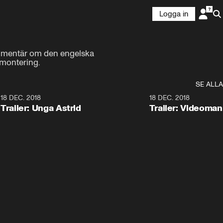
Logga in
kumentär om den engelska 
dmontering.
SE ALLA
0
18 DEC. 2018
1:30
18 DEC. 2018
Trailer: Unga Astrid
Trailer: Videoma