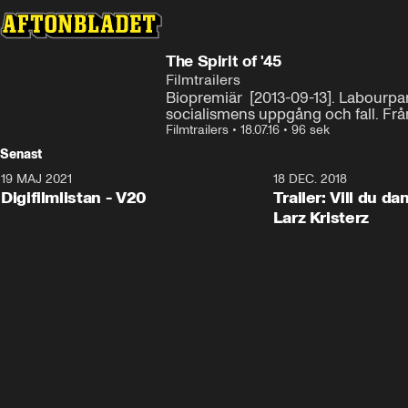
The Spirit of '45
Filmtrailers
Biopremiär  [2013-09-13]. Labourpar
socialismens uppgång och fall. Från
Filmtrailers
•
18.07.16
•
96 sek
Senast
19 MAJ 2021
2:00
18 DEC. 2018
Digifilmlistan - V20
Trailer: Vill du d
Larz Kristerz