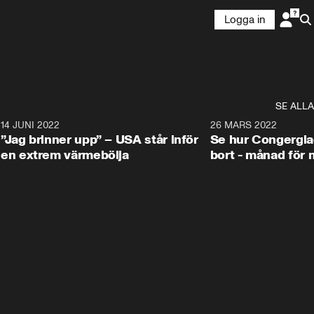
Logga in
SE ALLA
4
14 JUNI 2022
0:48
26 MARS 2022
”Jag brinner upp” – USA står inför
Se hur Congergla
en extrem värmebölja
bort - månad för