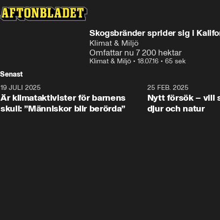
Skogsbränder sprider sig i Kalifo
Klimat & Miljö
Omfattar nu 7 200 hektar
Klimat & Miljö
•
18.07.16
•
65 sek
Senast
19 JULI 2025
1:45
25 FEB. 2025
Är klimataktivister för barnens
Nytt försök – vill
skull: ”Människor blir berörda”
djur och natur