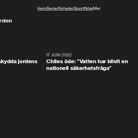
Hem
Serier
Nyheter
Sport
Nöje
Mer
Livsstil
rnien
0:55
17 JUNI 2022
0:2
 skydda jordens
Chiles öde: "Vatten har blivit en
nationell säkerhetsfråga"