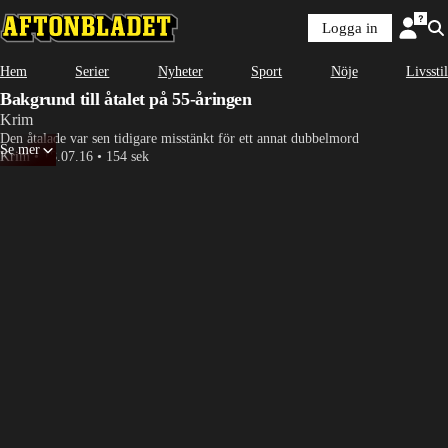
Logga in
Hem
Serier
Nyheter
Sport
Nöje
Livsstil
Bakgrund till åtalet på 55-åringen
Krim
Den åtalade var sen tidigare misstänkt för ett annat dubbelmord
Se mer
Krim
•
18.07.16
•
154 sek