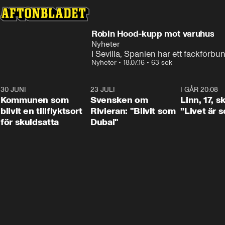
Robin Hood-kupp mot varuhus
Nyheter
I Sevilla, Spanien har ett fackförbun
Nyheter
•
18.07.16
•
63 sek
30 JUNI
1:24
23 JULI
1:42
I GÅR 20:08
Kommunen som
Svensken om
Linn, 17, s
blivit en tillflyktsort
Rivieran: "Blivit som
”Livet är 
för skuldsatta
Dubai"