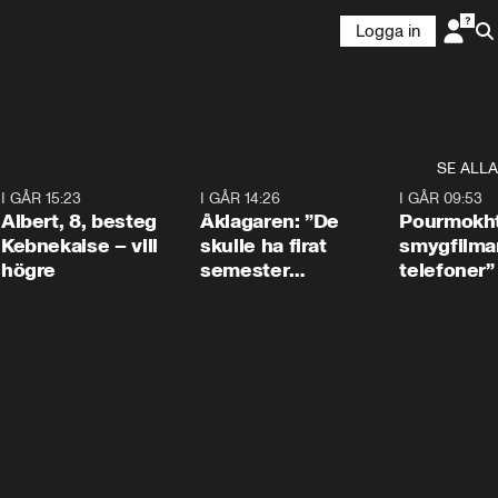
Logga in
SE ALLA
5
I GÅR 15:23
0:54
I GÅR 14:26
1:54
I GÅR 09:53
Albert, 8, besteg
Åklagaren: ”De
Pourmokht
Kebnekaise – vill
skulle ha firat
smygfilma
högre
semester
telefoner”
tillsammans”