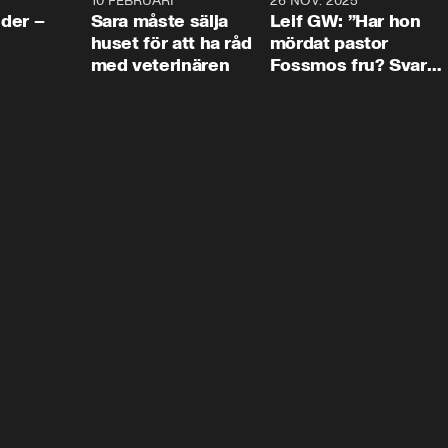
4:24
10 FEBRUARI
4:13
26 NOV. 2025
8:1
der –
Sara måste sälja
Leif GW: ”Har hon
huset för att ha råd
mördat pastor
med veterinären
Fossmos fru? Svar
nej.”