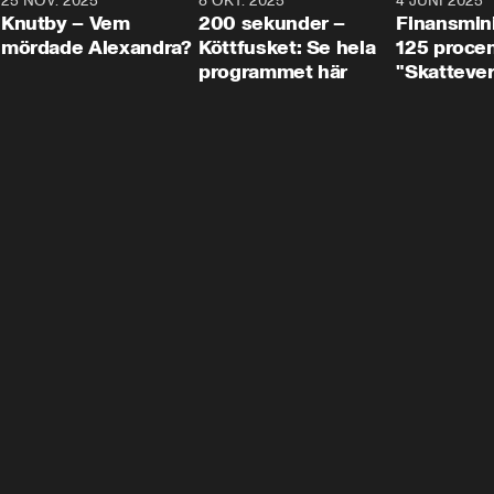
3
25 NOV. 2025
31:05
8 OKT. 2025
4:29
4 JUNI 2025
Knutby – Vem
200 sekunder –
Finansmin
mördade Alexandra?
Köttfusket: Se hela
125 procent
programmet här
"Skattever
viktig uppg