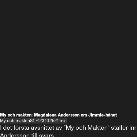
My och makten: Magdalena Andersson om Jimmie-hånet
My och makten
S1 E1
23.10.25
21 min
I det första avsnittet av ”My och Makten” ställe
Andersson till svars.