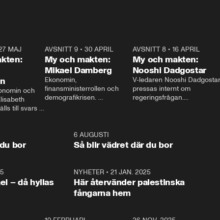
27 MAJ
3:51
AVSNITT 9
•
30 APRIL
24:00
AVSNITT 8
•
16 APRIL
25:1
kten:
My och makten:
My och makten:
Mikael Damberg
Nooshi Dadgostar
on
Ekonomin, 
V-ledaren Nooshi Dadgostar
finansministerrollen och 
pressas internt om 
onomin och 
demografikrisen. 
regeringsfrågan.

lisabeth 
Oppositionen ställs till svars 
I Aftonbladets 
ls till svars 
när Socialdemokraternas 
partiledarutfrågning ”My 
stern gästar 
Mikael Damberg gästar My 
och Makten” sätter hon ner 
My och Makten. 
och Makten. 
foten mot kritikerna:

1:06
6 AUGUSTI
1:0
– Vi ställer upp i val. Ska vi 
 du bor
Så blir vädret där du bor
vara med så sitter vi förstås 
25
1:22
NYHETER
•
21 JAN. 2025
0:5
ael – då hyllas
Här återvänder palestinska
fångarna hem