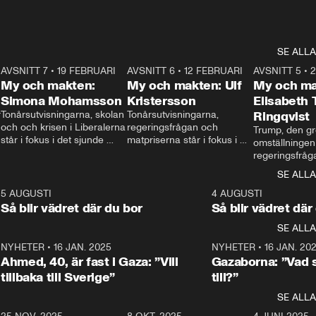
SE ALLA
7
AVSNITT 7
•
19 FEBRUARI
24:30
AVSNITT 6
•
12 FEBRUARI
27:30
AVSNITT 5
•
My och makten:
My och makten: Ulf
My och ma
Simona Mohamsson
Kristersson
Elisabeth
 
Tonårsutvisningarna, skolan 
Tonårsutvisningarna, 
Ringqvist
och och krisen i Liberalerna 
regeringsfrågan och 
Trump, den gr
står i fokus i det sjunde 
matpriserna står i fokus i 
omställningen
avsnittet av ”My och 
det sjätte avsnittet av ”My 
regeringsfråga
makten”. Se när 
och makten”. Se när 
centrum i det 
SE ALLA
Aftonbladets inrikespolitiska 
Aftonbladets inrikespolitiska 
avsnittet av ”
kommentator My 
kommentator My 
6
5 AUGUSTI
1:06
4 AUGUSTI
Makten”. Se nä
Rohwedder ställer 
Rohwedder ställer 
Så blir vädret där du bor
Så blir vädret där
Aftonbladets in
utbildnings- och 
statsminister Ulf Kristersson 
kommentator 
SE ALLA
integrationsminister Simona 
till svars.
Rohwedder stäl
Mohamsson till svars.
Centerpartiets
2
NYHETER
•
16 JAN. 2025
1:01
NYHETER
•
16 JAN. 20
Thand Ring till
Ahmed, 40, är fast i Gaza: ”Vill
Gazaborna: ”Vad s
tillbaka till Sverige”
till?”
SE ALLA