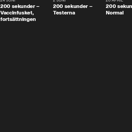
24 JUNI
5:00
2 JUNI
4:23
20 APRIL
200 sekunder –
200 sekunder –
200 sekun
Vaccinfusket,
Testerna
Normal
fortsättningen