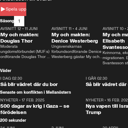
Spela upp
1
Säsong
AVSNITT 12
•
11 JUNI
26:27
AVSNITT 11
•
4 JUNI
23:40
AVSNITT 10
•
My och makten:
My och makten:
My och ma
Douglas Thor
Denice Westerberg
Elisabeth
Moderata 
Ungsvenskarnas 
Svantess
ungdomsförbundet (MUF:s) 
förbundsordförande Denice 
Kvinnorna, ek
ordförande Douglas Thor 
Westerberg gästar My och 
migrationen. E
gästar My och makten. I 
makten. I avsnittet 
Svantesson stäl
avsnittet diskuteras 
diskuteras migrationsfrågan 
när finansmini
Väder
tonårsutvisningarna och hur 
och hur SD ska locka 
Moderaterna ska locka 
kvinnliga väljare. 
I DAG 02:30
1:06
I GÅR 02:30
väljare till valet i höst. 
Så blir vädret där du bor
Så blir vädret där
Senaste om konflikten i Mellanöstern
NYHETER
•
17 FEB. 2025
0:45
NYHETER
•
16 FEB. 20
500 dagar av krig i Gaza – se
Nya vapen till Isr
förödelsen
Trump
200 sekunder