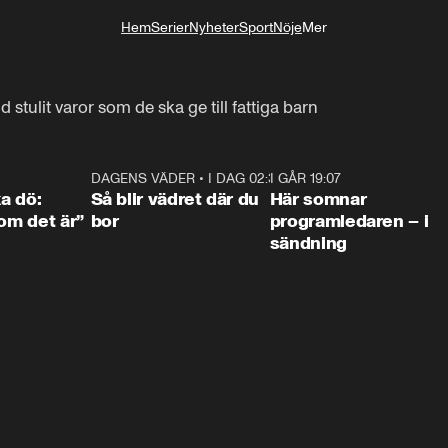
Hem
Serier
Nyheter
Sport
Nöje
Mer
Livsstil
d stulit varor som de ska ge till fattiga barn
4:36
DAGENS VÄDER
•
I DAG 02:30
1:06
I GÅR 19:07
0:4
ka dö:
Så blir vädret där du
Här somnar
som det är”
bor
programledaren – i
sändning