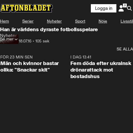
Logga in
Hem
Serier
Nyheter
Sport
Nöje
Livsstil
Han är världens dyraste fotbollsspelare
Nyheter
Se mer
Nyheter
•
18.07.16
•
105 sek
SE ALLA
FÖR 23 MIN SEN
1:11
I DAG 13:41
Män och kvinnor bastar
Fem döda efter ukrainsk
olika: "Snackar skit"
drönarattack mot
bostadshus