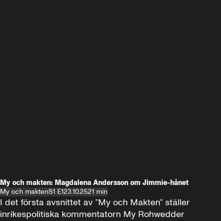
My och makten: Magdalena Andersson om Jimmie-hånet
My och makten
S1 E1
23.10.25
21 min
I det första avsnittet av ”My och Makten” ställer 
inrikespolitiska kommentatorn My Rohwedder 