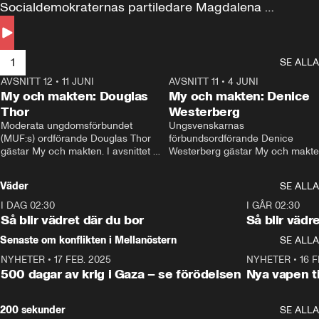
Socialdemokraternas partiledare Magdalena 
Andersson till svars.
1
SE ALLA
AVSNITT 12
•
11 JUNI
26:27
AVSNITT 11
•
4 JUNI
2
My och makten: Douglas
My och makten: Denice
Thor
Westerberg
Moderata ungdomsförbundet 
Ungsvenskarnas 
(MUF:s) ordförande Douglas Thor 
förbundsordförande Denice 
gästar My och makten. I avsnittet 
Westerberg gästar My och makten.
diskuteras tonårsutvisningarna och 
avsnittet diskuteras migrationsfrå
hur Moderaterna ska locka väljare till 
och hur SD ska locka kvinnliga 
Väder
SE ALLA
valet i höst. 
väljare. 
I DAG 02:30
1:06
I GÅR 02:30
Så blir vädret där du bor
Så blir vädr
Senaste om konflikten i Mellanöstern
SE ALLA
NYHETER
•
17 FEB. 2025
0:45
NYHETER
•
16 F
500 dagar av krig i Gaza – se förödelsen
Nya vapen ti
200 sekunder
SE ALLA