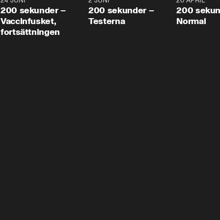
24 JUNI
5:00
2 JUNI
4:23
20 APRIL
200 sekunder –
200 sekunder –
200 sekun
Vaccinfusket,
Testerna
Normal
fortsättningen