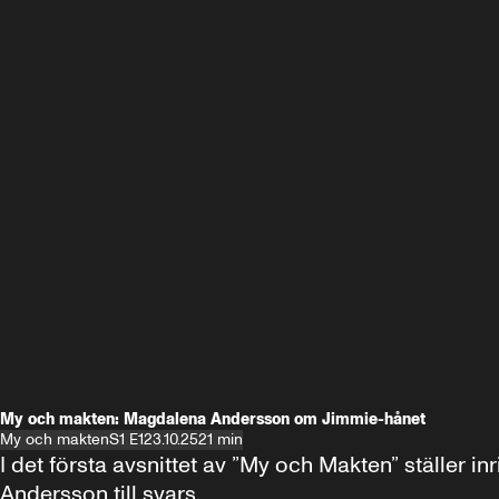
My och makten: Magdalena Andersson om Jimmie-hånet
My och makten
S1 E1
23.10.25
21 min
I det första avsnittet av ”My och Makten” ställe
Andersson till svars.