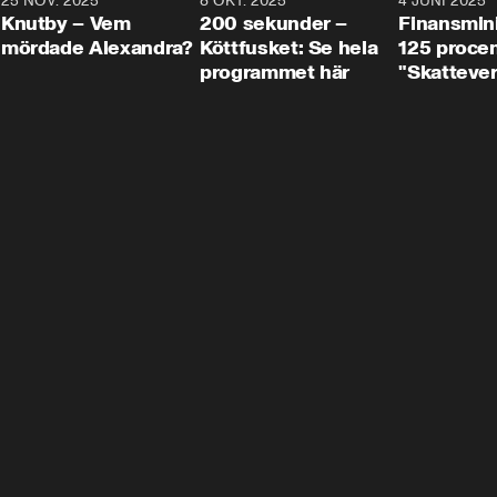
3
25 NOV. 2025
31:05
8 OKT. 2025
4:29
4 JUNI 2025
Knutby – Vem
200 sekunder –
Finansmin
mördade Alexandra?
Köttfusket: Se hela
125 procent
programmet här
"Skattever
viktig uppg