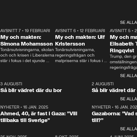
SE ALLA
7
AVSNITT 7
•
19 FEBRUARI
24:30
AVSNITT 6
•
12 FEBRUARI
27:30
AVSNITT 5
•
My och makten:
My och makten: Ulf
My och ma
Simona Mohamsson
Kristersson
Elisabeth
 
Tonårsutvisningarna, skolan 
Tonårsutvisningarna, 
Ringqvist
och och krisen i Liberalerna 
regeringsfrågan och 
Trump, den gr
står i fokus i det sjunde 
matpriserna står i fokus i 
omställningen
avsnittet av ”My och 
det sjätte avsnittet av ”My 
regeringsfråga
makten”. Se när 
och makten”. Se när 
centrum i det 
SE ALLA
Aftonbladets inrikespolitiska 
Aftonbladets inrikespolitiska 
avsnittet av ”
kommentator My 
kommentator My 
6
3 AUGUSTI
1:06
2 AUGUSTI
Makten”. Se nä
Rohwedder ställer 
Rohwedder ställer 
Så blir vädret där du bor
Så blir vädret där
Aftonbladets in
utbildnings- och 
statsminister Ulf Kristersson 
kommentator 
SE ALLA
integrationsminister Simona 
till svars.
Rohwedder stäl
Mohamsson till svars.
Centerpartiets
2
NYHETER
•
16 JAN. 2025
1:01
NYHETER
•
16 JAN. 20
Thand Ring till
Ahmed, 40, är fast i Gaza: ”Vill
Gazaborna: ”Vad s
tillbaka till Sverige”
till?”
SE ALLA