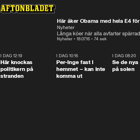
Här åker Obama med hela E4 för 
Nyheter
Långa köer när alla avfarter spärra
Nyheter
•
18.07.16
•
74 sek
I DAG 12:19
0:45
I DAG 10:16
1:26
I DAG 08:20
Här knockas
Per-Inge fast i
Se de nya 
politikern på
hemmet – kan inte
på solen
stranden
komma ut