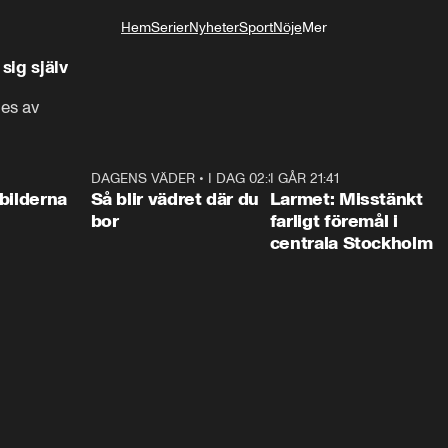
Hem
Serier
Nyheter
Sport
Nöje
Mer
Livsstil
sig själv
des av
0:31
DAGENS VÄDER
•
I DAG 02:30
1:06
I GÅR 21:41
0:3
bilderna
Så blir vädret där du
Larmet: Misstänkt
bor
farligt föremål i
centrala Stockholm