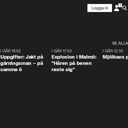
Logga in
SE ALLA
5
I GÅR 18:52
0:33
I GÅR 17:50
1:10
I GÅR 12:33
Uppgifter: Jakt på
Explosion i Malmö:
Mjölkaos p
gärningsman – på
”Håren på benen
samma ö
reste sig”