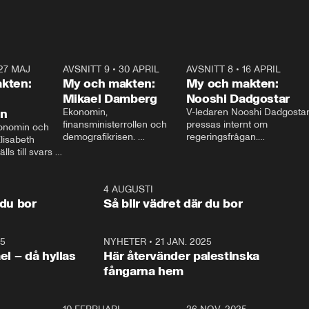
27 MAJ
3:51
AVSNITT 9
•
30 APRIL
24:00
AVSNITT 8
•
16 APRIL
25:1
kten:
My och makten:
My och makten:
Mikael Damberg
Nooshi Dadgostar
on
Ekonomin, 
V-ledaren Nooshi Dadgostar
finansministerrollen och 
pressas internt om 
onomin och 
demografikrisen. 
regeringsfrågan.

lisabeth 
Oppositionen ställs till svars 
I Aftonbladets 
ls till svars 
när Socialdemokraternas 
partiledarutfrågning ”My 
stern gästar 
Mikael Damberg gästar My 
och Makten” sätter hon ner 
My och Makten. 
och Makten. 
foten mot kritikerna:

1:06
4 AUGUSTI
1:0
– Vi ställer upp i val. Ska vi 
 du bor
Så blir vädret där du bor
vara med så sitter vi förstås 
25
1:22
NYHETER
•
21 JAN. 2025
0:5
ael – då hyllas
Här återvänder palestinska
fångarna hem