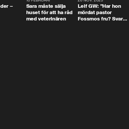
4:24
10 FEBRUARI
4:13
26 NOV. 2025
8:1
der –
Sara måste sälja
Leif GW: ”Har hon
huset för att ha råd
mördat pastor
med veterinären
Fossmos fru? Svar
nej.”