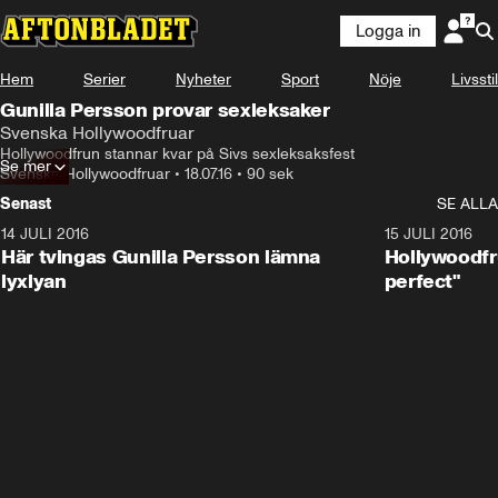
Logga in
Hem
Serier
Nyheter
Sport
Nöje
Livsstil
Gunilla Persson provar sexleksaker
Svenska Hollywoodfruar
Hollywoodfrun stannar kvar på Sivs sexleksaksfest
Se mer
Svenska Hollywoodfruar
•
18.07.16
•
90 sek
Senast
SE ALLA
14 JULI 2016
0:59
15 JULI 2016
Här tvingas Gunilla Persson lämna
Hollywoodfr
lyxlyan
perfect"