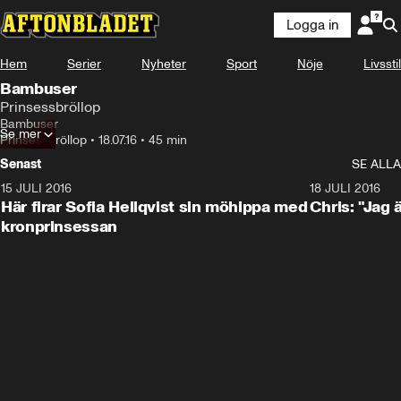
Logga in
Hem
Serier
Nyheter
Sport
Nöje
Livsstil
Bambuser
Prinsessbröllop
Bambuser
Se mer
Prinsessbröllop
•
18.07.16
•
45 min
Senast
SE ALLA
15 JULI 2016
1:52
18 JULI 2016
Här firar Sofia Hellqvist sin möhippa med
Chris: "Jag 
kronprinsessan