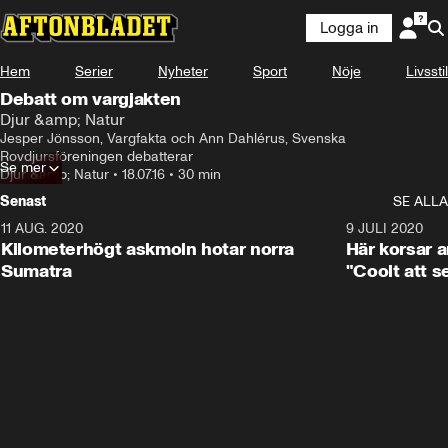
Logga in
Hem
Serier
Nyheter
Sport
Nöje
Livsstil
Debatt om vargjakten
Djur &amp; Natur
Jesper Jönsson, Vargfakta och Ann Dahlérus, Svenska 
Rovdjursföreningen debatterar
Se mer
Djur &amp; Natur
•
18.07.16
•
30 min
Senast
SE ALLA
11 AUG. 2020
0:41
9 JULI 2020
Kilometerhögt askmoln hotar norra
Här korsar 
Sumatra
"Coolt att s