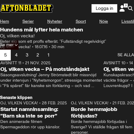
Logga in
Hem
Serier
Nyheter
Sport
Nöje
Livsstil
Hundens mål lyfter hela matchen
Oj, vilken vecka!
Beter sig som ett proffs efteråt. ”Fullständigt regelvidrigt”
Se mer
Oj, vilken vecka!
•
18.07.16
•
30 min
5
4
3
2
1
SE ALLA
AVSNITT 11
•
21 NOV. 2025
22:00
AVSNITT 10
•
14
Oj, vilken vecka – På motståndsjakt
Oj, vilken v
Säsongsavslutning! Jenny Strömstedt blir missnöjd 
Kunskapskraschen
under intervjun i "Nyhetsmorgon", stressiga momentet 
väckte frågor – 
i "På spåret" får kanske sin förklaring – och vad 
Louvrenkupp? I s
drömmer egentligen Liberalerna om? I studion: Oisin 
Svenson.
Cantwell och Karin Pettersson.
Senaste klippen
OJ, VILKEN VECKA!
•
28 FEB. 2025
2:40
OJ, VILKEN VECKA!
•
21 FEB. 20
Startat namninsamling:
Borde hemmajobb
”Barn ska inte se porr”
förbjudas?
Den animerade filmen 
Borde hemmajobb förbjudas i 
Spermageddon rör upp känslor.
Sverige? Vi ställde frågan till fem 
personer.