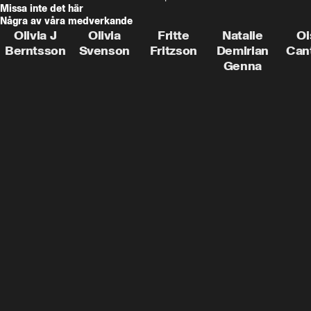
Missa inte det här
Några av våra medverkande
Olivia J
Olivia
Fritte
Natalie
Oi
Berntsson
Svenson
Fritzson
Demirian
Can
Genna