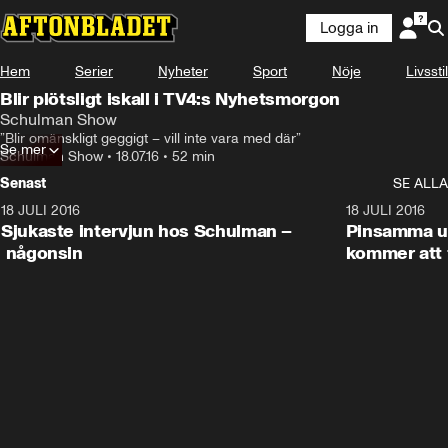
Logga in
Hem
Serier
Nyheter
Sport
Nöje
Livsstil
Blir plötsligt iskall i TV4:s Nyhetsmorgon
Schulman Show
”Blir omänskligt geggigt – vill inte vara med där”
Se mer
Schulman Show
•
18.07.16
•
52 min
Senast
SE ALLA
18 JULI 2016
45:08
18 JULI 2016
Sjukaste intervjun hos Schulman –
Pinsamma up
någonsin
kommer att 