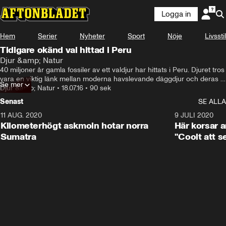
Logga in
Hem
Serier
Nyheter
Sport
Nöje
Livsstil
Tidigare okänd val hittad i Peru
Djur &amp; Natur
40 miljoner år gamla fossiler av ett valdjur har hittats i Peru. Djuret tros 
vara en viktig länk mellan moderna havslevande däggdjur och deras 
Se mer
landlevande förfäder.
Djur &amp; Natur
•
18.07.16
•
90 sek
Senast
SE ALLA
11 AUG. 2020
0:41
9 JULI 2020
Kilometerhögt askmoln hotar norra
Här korsar 
Sumatra
"Coolt att s