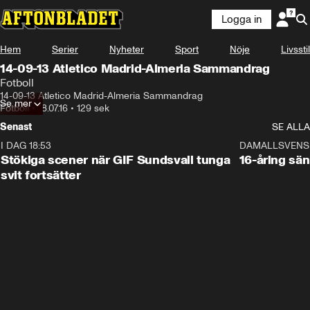
Logga in
Hem
Serier
Nyheter
Sport
Nöje
Livsstil
14-09-13 Atletico Madrid-Almeria Sammandrag
Fotboll
14-09-13 Atletico Madrid-Almeria Sammandrag
Se mer
Fotboll
•
18.07.16
•
129 sek
Senast
SE ALLA
I DAG 18:53
1:44
DAMALLSVENS
Stökiga scener när GIF Sundsvall tunga
16-åring sä
svit fortsätter