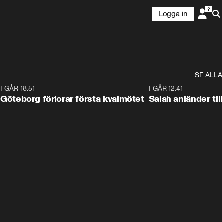
Logga in
SE ALLA
7
I GÅR 18:51
2:17
I GÅR 12:41
Göteborg förlorar första kvalmötet
Salah anländer ti