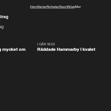
Hem
Serier
Nyheter
Sport
Nöje
Mer
Livsstil
drag
ag
1:56
I GÅR 18:52
2:1
og mycket om
Räddade Hammarby i kvalet