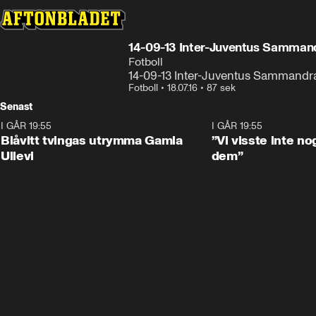
14-09-13 Inter-Juventus Samman
Fotboll
14-09-13 Inter-Juventus Sammandr
Fotboll
•
18.07.16
•
87 sek
Senast
I GÅR 19:55
0:29
I GÅR 19:55
Blåvitt tvingas utrymma Gamla
”Vi visste inte n
Ullevi
dem”