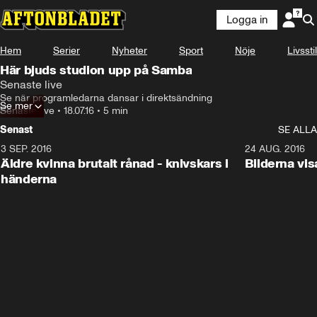
Logga in
Hem
Serier
Nyheter
Sport
Nöje
Livsstil
Här bjuds studion upp på Samba
Senaste live
Se när programledarna dansar i direktsändning
Se mer
Senaste live
•
18.07.16
•
5 min
Senast
SE ALLA
3 SEP. 2016
5:25
24 AUG. 2016
Äldre kvinna brutalt rånad - knivskars i
Bilderna vis
händerna