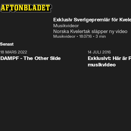
Exklusiv Sverigepremiär för Kvel
Musikvideor
Norska Kvelertak släpper ny video
Musikvideor
•
18.07.16
•
3 min
Senast
18 MARS 2022
3:34
14 JULI 2016
DAMPF - The Other Side
Exklusivt: Här är 
musikvideo