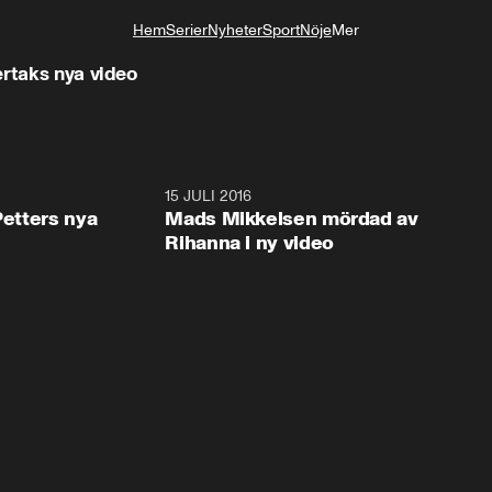
Hem
Serier
Nyheter
Sport
Nöje
Mer
Livsstil
ertaks nya video
6:46
15 JULI 2016
0:5
Petters nya
Mads Mikkelsen mördad av
Rihanna i ny video