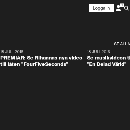
Logga in
SE ALLA
0
18 JULI 2016
3:12
18 JULI 2016
PREMIÄR: Se Rihannas nya video
Se musikvideon til
till låten "FourFiveSeconds"
"En Delad Värld"