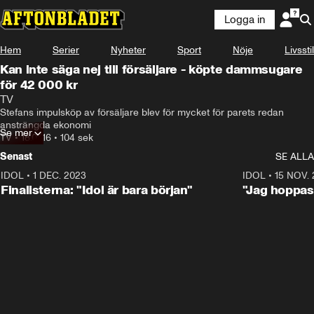
Logga in
Hem
Serier
Nyheter
Sport
Nöje
Livsstil
Kan inte säga nej till försäljare - köpte dammsugare
för 42 000 kr
TV
Stefans impulsköp av försäljare blev för mycket för parets redan 
ansträngda ekonomi
Se mer
TV
•
18.07.16
•
104 sek
Senast
SE ALLA
IDOL
•
1 DEC. 2023
0:56
IDOL
•
15 NOV.
Finalisterna: "Idol är bara början"
"Jag hoppas 