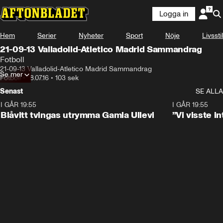
Logga in
Hem
Serier
Nyheter
Sport
Nöje
Livsstil
21-09-13 Valladolid-Atletico Madrid Sammandrag
Fotboll
21-09-13 Valladolid-Atletico Madrid Sammandrag
Se mer
Fotboll
•
18.07.16
•
103 sek
Senast
SE ALLA
I GÅR 19:55
0:29
I GÅR 19:55
Blåvitt tvingas utrymma Gamla Ullevi
”Vi visste 