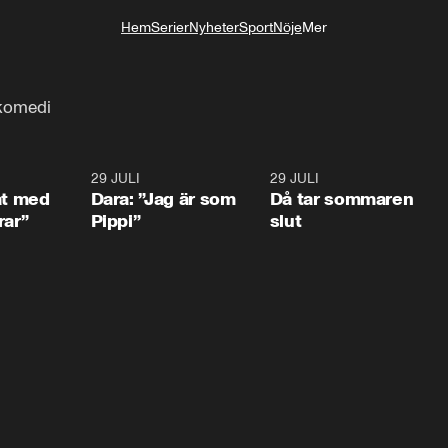
Hem
Serier
Nyheter
Sport
Nöje
Mer
Livsstil
 komedi
1:02
29 JULI
0:41
29 JULI
0:3
at med
Dara: ”Jag är som
Då tar sommaren
rar”
Pippi”
slut