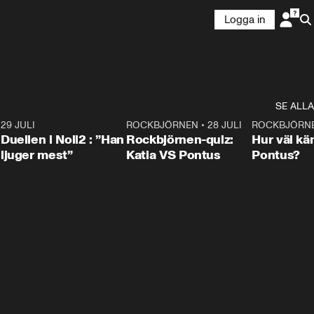
Logga in
SE ALLA
9
29 JULI
0:47
ROCKBJÖRNEN
•
28 JULI
0:15
ROCKBJÖRN
Duellen i Noll2 : ”Han
Rockbjörnen-quiz:
Hur väl kä
ljuger mest”
Katia VS Pontus
Pontus?