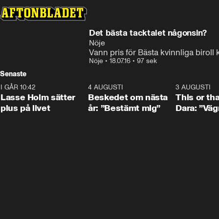
Det bästa tacktalet någonsin?
Nöje
Vann pris för Bästa kvinnliga biroll
Nöje
•
18.07.16
•
97 sek
Senaste
I GÅR 10:42
1:04
4 AUGUSTI
0:24
3 AUGUSTI
Lasse Holm sätter
Beskedet om nästa
This or th
plus på livet
år: ”Bestämt mig”
Dara: ”Väg