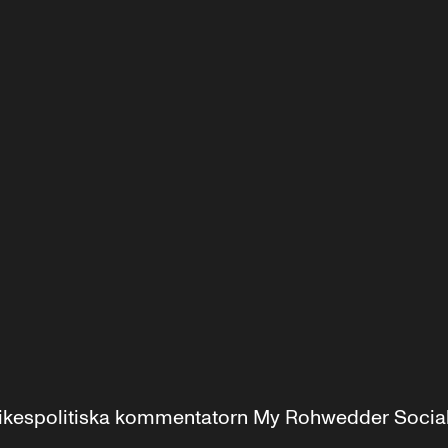
r inrikespolitiska kommentatorn My Rohwedder Soci