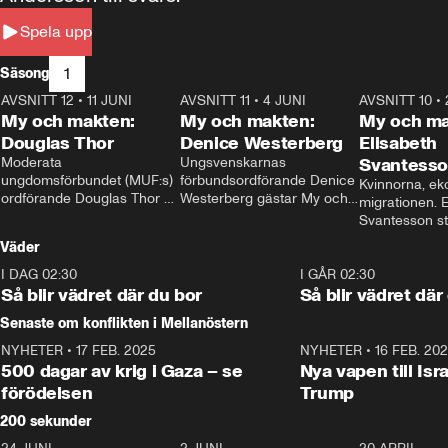
Spela upp
1
Säsong
AVSNITT 12
•
11 JUNI
26:27
AVSNITT 11
•
4 JUNI
23:40
AVSNITT 10
•
My och makten:
My och makten:
My och ma
Douglas Thor
Denice Westerberg
Elisabeth
Moderata 
Ungsvenskarnas 
Svantess
ungdomsförbundet (MUF:s) 
förbundsordförande Denice 
Kvinnorna, ek
ordförande Douglas Thor 
Westerberg gästar My och 
migrationen. E
gästar My och makten. I 
makten. I avsnittet 
Svantesson stäl
avsnittet diskuteras 
diskuteras migrationsfrågan 
när finansmini
Väder
tonårsutvisningarna och hur 
och hur SD ska locka 
Moderaterna ska locka 
kvinnliga väljare. 
I DAG 02:30
1:06
I GÅR 02:30
väljare till valet i höst. 
Så blir vädret där du bor
Så blir vädret där
Senaste om konflikten i Mellanöstern
NYHETER
•
17 FEB. 2025
0:45
NYHETER
•
16 FEB. 20
500 dagar av krig i Gaza – se
Nya vapen till Isr
förödelsen
Trump
200 sekunder