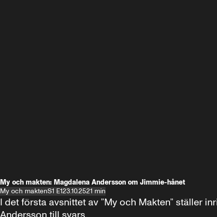
My och makten: Magdalena Andersson om Jimmie-hånet
My och makten
S1 E1
23.10.25
21 min
I det första avsnittet av ”My och Makten” ställe
Andersson till svars.