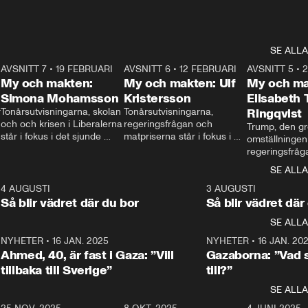
SE ALLA
7
AVSNITT 7
•
19 FEBRUARI
24:30
AVSNITT 6
•
12 FEBRUARI
27:30
AVSNITT 5
•
My och makten:
My och makten: Ulf
My och ma
Simona Mohamsson
Kristersson
Elisabeth
 
Tonårsutvisningarna, skolan 
Tonårsutvisningarna, 
Ringqvist
och och krisen i Liberalerna 
regeringsfrågan och 
Trump, den gr
står i fokus i det sjunde 
matpriserna står i fokus i 
omställningen
avsnittet av ”My och 
det sjätte avsnittet av ”My 
regeringsfråga
makten”. Se när 
och makten”. Se när 
centrum i det 
SE ALLA
Aftonbladets inrikespolitiska 
Aftonbladets inrikespolitiska 
avsnittet av ”
kommentator My 
kommentator My 
6
4 AUGUSTI
1:06
3 AUGUSTI
Makten”. Se nä
Rohwedder ställer 
Rohwedder ställer 
Så blir vädret där du bor
Så blir vädret där
Aftonbladets in
utbildnings- och 
statsminister Ulf Kristersson 
kommentator 
SE ALLA
integrationsminister Simona 
till svars.
Rohwedder stäl
Mohamsson till svars.
Centerpartiets
2
NYHETER
•
16 JAN. 2025
1:01
NYHETER
•
16 JAN. 20
Thand Ring till
Ahmed, 40, är fast i Gaza: ”Vill
Gazaborna: ”Vad s
tillbaka till Sverige”
till?”
SE ALLA