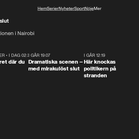
Hem
Serier
Nyheter
Sport
Nöje
Mer
Livsstil
slut
tionen i Nairobi
ER
•
I DAG 02:30
1:06
I GÅR 19:07
0:42
I GÅR 12:19
0:4
ret där du
Dramatiska scenen –
Här knockas
med mirakulöst slut
politikern på
stranden