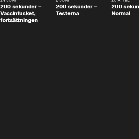
24 JUNI
5:00
2 JUNI
4:23
20 APRIL
200 sekunder –
200 sekunder –
200 sekun
Vaccinfusket,
Testerna
Normal
fortsättningen