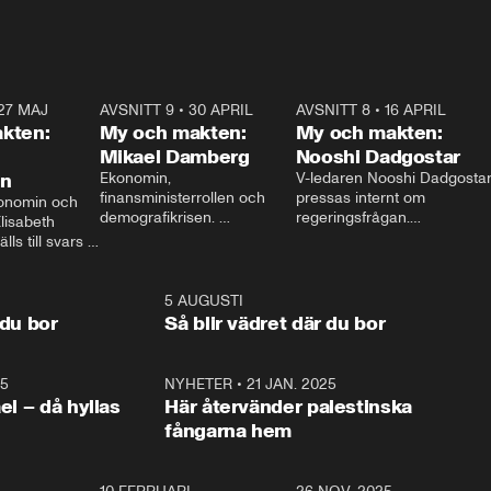
27 MAJ
3:51
AVSNITT 9
•
30 APRIL
24:00
AVSNITT 8
•
16 APRIL
25:1
kten:
My och makten:
My och makten:
Mikael Damberg
Nooshi Dadgostar
on
Ekonomin, 
V-ledaren Nooshi Dadgostar
finansministerrollen och 
pressas internt om 
onomin och 
demografikrisen. 
regeringsfrågan.

lisabeth 
Oppositionen ställs till svars 
I Aftonbladets 
ls till svars 
när Socialdemokraternas 
partiledarutfrågning ”My 
stern gästar 
Mikael Damberg gästar My 
och Makten” sätter hon ner 
My och Makten. 
och Makten. 
foten mot kritikerna:

1:06
5 AUGUSTI
1:0
– Vi ställer upp i val. Ska vi 
 du bor
Så blir vädret där du bor
vara med så sitter vi förstås 
25
1:22
NYHETER
•
21 JAN. 2025
0:5
ael – då hyllas
Här återvänder palestinska
fångarna hem