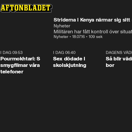
Striderna i Kenya närmar sig sitt 
Nyheter
Militären har fått kontroll över situa
Nyheter
•
18.07.16
•
109 sek
I DAG 09:53
1:36
I DAG 06:40
0:47
DAGENS VÄD
Pourmokhtari: S
Sex dödade i
Så blir väd
smygfilmar våra
skolskjutning
bor
telefoner