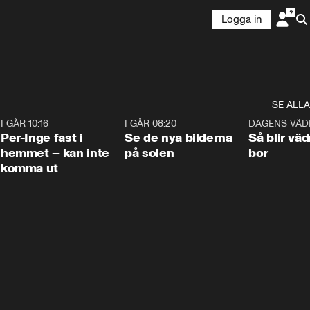
Logga in
SE ALLA
5
I GÅR 10:16
1:26
I GÅR 08:20
0:31
DAGENS VÄD
Per-Inge fast i
Se de nya bilderna
Så blir väd
hemmet – kan inte
på solen
bor
komma ut