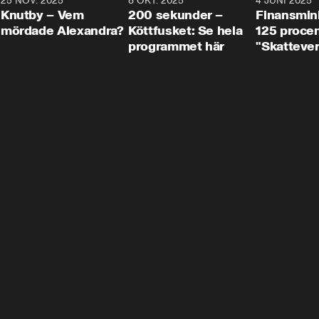
3
25 NOV. 2025
31:05
8 OKT. 2025
4:29
4 JUNI 2025
Knutby – Vem
200 sekunder –
Finansmin
mördade Alexandra?
Köttfusket: Se hela
125 procent
programmet här
"Skattever
viktig uppg