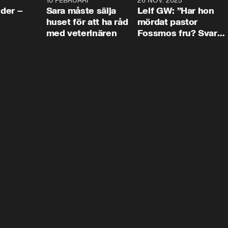
4:24
10 FEBRUARI
4:13
26 NOV. 2025
8:1
der –
Sara måste sälja
Leif GW: ”Har hon
huset för att ha råd
mördat pastor
med veterinären
Fossmos fru? Svar
nej.”