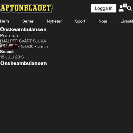
Logga in
Hem
Serier
Nyheter
Sport
Nöje
Livsstil
Önskeambulansen
Premium
HJÄLPER SVÅRT SJUKA
Se mer
Premium
•
18.07.16
•
5 min
Senast
18 JULI 2016
4:46
Önskeambulansen