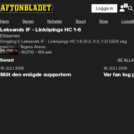
Logga in
Hem
Serier
Nyheter
Sport
Nöje
Livsstil
Leksands IF - Linköpings HC 1-6
Elitserien
Omgång 5 Leksands IF - Linköpings HC 1-6 (0-2, 0-2, 1-2) 5503 såg 
matchen i Tegera Arena.
Se mer
Elitserien
•
18.07.16
•
169 sek
Senast
SE ALLA
18 JULI 2016
2:52
18 JULI 2016
Möt den enögde supportern
Var fan tog