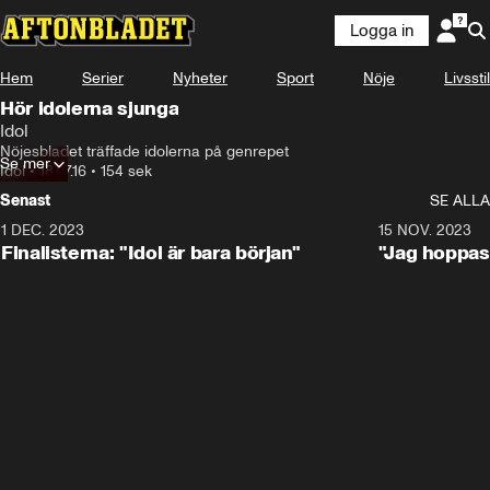
Logga in
Hem
Serier
Nyheter
Sport
Nöje
Livsstil
Hör idolerna sjunga
Idol
Nöjesbladet träffade idolerna på genrepet
Se mer
Idol
•
18.07.16
•
154 sek
Senast
SE ALLA
1 DEC. 2023
0:56
15 NOV. 2023
Finalisterna: "Idol är bara början"
"Jag hoppas 