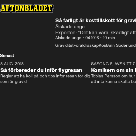
Så farligt är kosttillskott för grav
Älskade unge
Experten: ”Det kan vara  skadligt att
Älskade unge
•
04.10.16
•
19 min
Graviditet
Föräldraskap
Kost
Ann Söderlund
Senast
8 AUG. 2018
3:51
SÄSONG 6, AVSNITT 7
Så förbereder du inför flygresan
Komikern om sin l
Regler att ha koll på och tips inför resan för dig 
Tobias Persson om hur 
som är gravid
att inte kunna skaffa b