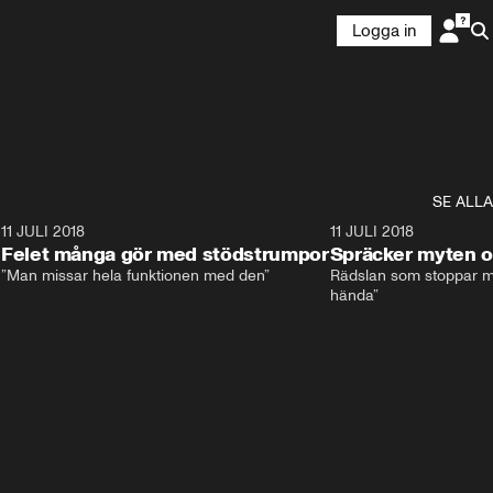
Logga in
SE ALLA
0
11 JULI 2018
8:11
11 JULI 2018
Felet många gör med stödstrumpor
Spräcker myten o
”Man missar hela funktionen med den”
Rädslan som stoppar må
hända”