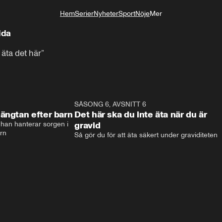
Hem
Serier
Nyheter
Sport
Nöje
Mer
Livsstil
ida
 äta det här”
6:42
SÄSONG 6, AVSNITT 6
3:0
ängtan efter barn
Det här ska du inte äta när du är
han hanterar sorgen i 
gravid
arn
Så gör du för att äta säkert under graviditeten