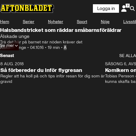
Logga in
Hem
Serier
Nyheter
Sport
Nöje
Livsstil
Halsbandstricket som räddar småbarnsföräldrar
Älskade unge
Trä det här på barnet när nöden kräver det
Se mer
Älskade unge
•
04.10.16
•
19 min
•
A
Senast
SE ALLA
8 AUG. 2018
3:51
SÄSONG 6, AVS
Så förbereder du inför flygresan
Komikern om
Regler att ha koll på och tips inför resan för dig som är 
Tobias Persson o
gravid
kunna skaffa ba