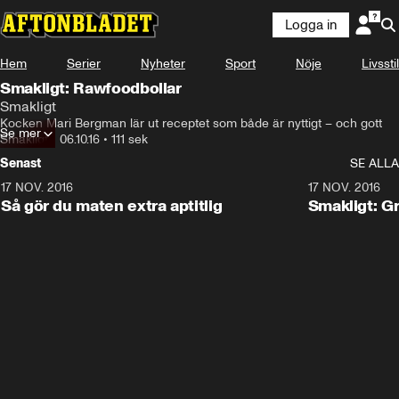
Logga in
Hem
Serier
Nyheter
Sport
Nöje
Livsstil
Smakligt: Rawfoodbollar
Smakligt
Kocken Mari Bergman lär ut receptet som både är nyttigt – och gott
Se mer
Smakligt
•
06.10.16
•
111 sek
Senast
SE ALLA
17 NOV. 2016
1:59
17 NOV. 2016
Så gör du maten extra aptitlig
Smakligt: G