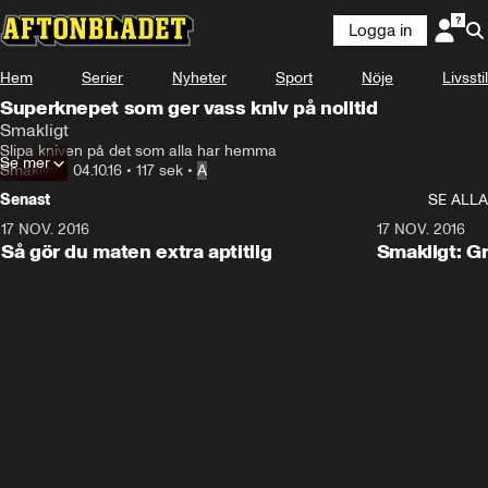
Logga in
Hem
Serier
Nyheter
Sport
Nöje
Livsstil
Superknepet som ger vass kniv på nolltid
Smakligt
Slipa kniven på det som alla har hemma
Se mer
Smakligt
•
04.10.16
•
117 sek
•
A
Senast
SE ALLA
17 NOV. 2016
1:59
17 NOV. 2016
Så gör du maten extra aptitlig
Smakligt: G