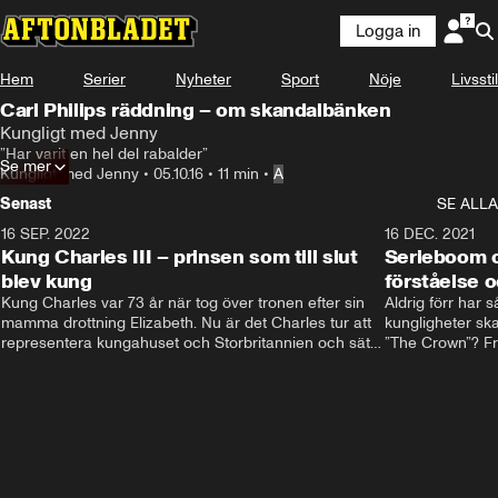
Logga in
Hem
Serier
Nyheter
Sport
Nöje
Livsstil
Carl Philips räddning – om skandalbänken
Kungligt med Jenny
”Har varit en hel del rabalder”
Se mer
Kungligt med Jenny
•
05.10.16
•
11 min
•
A
Senast
SE ALLA
16 SEP. 2022
3:40
16 DEC. 2021
Kung Charles III – prinsen som till slut
Serieboom o
blev kung
förståelse o
Kung Charles var 73 år när tog över tronen efter sin 
Aldrig förr har 
mamma drottning Elizabeth. Nu är det Charles tur att 
kungligheter ska
representera kungahuset och Storbritannien och sätta 
”The Crown”? Frå
sin egen prägel på den kungliga rollen.
Storbritannien. 
förståelse och h
kungahuset komm
kungaserier är 