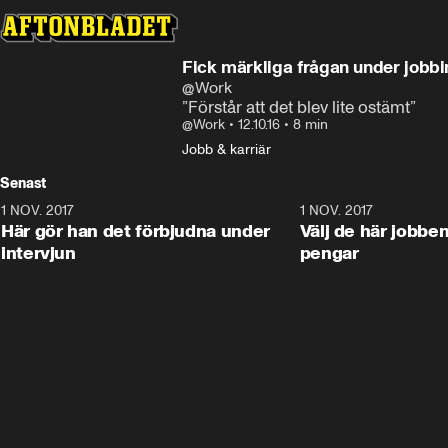
Fick märkliga frågan under jobbi
@Work
”Förstår att det blev lite ostämt”
@Work
•
12.10.16
•
8 min
Jobb & karriär
Senast
1 NOV. 2017
9:48
1 NOV. 2017
Här gör han det förbjudna under
Välj de här jobben
intervjun
pengar