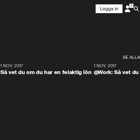
Logga in
SE ALLA
8
1 NOV. 2017
9:48
1 NOV. 2017
Så vet du om du har en felaktig lön
@Work: Så vet du a