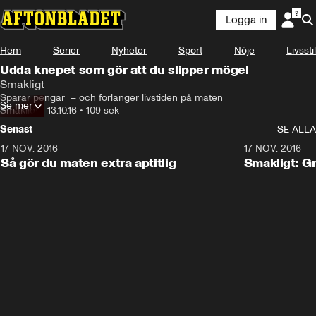
Logga in
Hem
Serier
Nyheter
Sport
Nöje
Livsstil
Udda knepet som gör att du slipper mögel
Smakligt
Sparar pengar  – och förlänger livstiden på maten
Se mer
Smakligt
•
13.10.16
•
109 sek
Senast
SE ALLA
17 NOV. 2016
1:59
17 NOV. 2016
Så gör du maten extra aptitlig
Smakligt: G