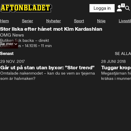
Logga in
Hem
Serier
Nyheter
Sport
Nöje
Livsstil
Stor ilska efter hånet mot Kim Kardashian
OMG News
Butiken fick backa – direkt
Se mer
OMG News
•
14.10.16
•
11 min
Senast
SE ALLA
29 NOV. 2017
14:21
28 JUNI 2018
Går ut på stan utan byxor: ”Stor trend”
Tuggar kro
Omtalade nakenmodet – kan du se vem av tjejerna 
Megastjärnan hit
som är halvnaken?
kräkas i munnen