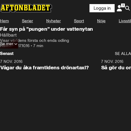
Logga in
Hem
Serier
Nyheter
Sport
Nöje
Livsstil
Får syn på ”pungen” under vattenytan
Hållbart
Visar världens första och enda odling
Se mer
Hållbart
•
17.10.16
•
7 min
Senast
SE ALLA
7 NOV. 2016
6:53
7 NOV. 2016
Vågar du åka framtidens drönartaxi?
Så gör du om