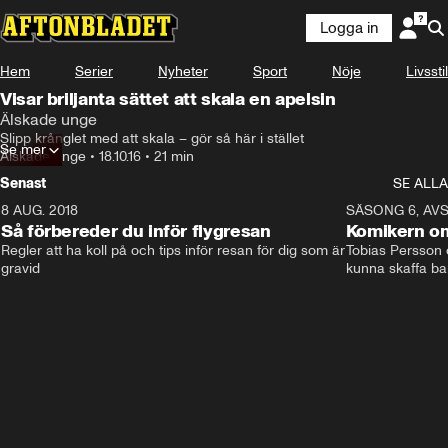
Logga in
Hem
Serier
Nyheter
Sport
Nöje
Livsstil
Visar briljanta sättet att skala en apelsin
Älskade unge
Slipp krånglet med att skala – gör så här i stället
Se mer
Älskade unge
•
18.10.16
•
21 min
Senast
SE ALLA
8 AUG. 2018
3:51
SÄSONG 6, AVS
Så förbereder du inför flygresan
Komikern om
Regler att ha koll på och tips inför resan för dig som är 
Tobias Persson o
gravid
kunna skaffa ba