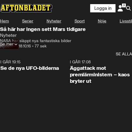
Logga in
Hem
Serier
Nyheter
Sport
Nöje
Livsstil
Så här har ingen sett Mars tidigare
Nyheter
NASA har släppt nya fantastiska bilder
Se mer
Nyheter
•
18.10.16
•
77 sek
SE ALLA
I GÅR 19:15
0:36
I GÅR 17:08
Se de nya UFO-bilderna
Äggattack mot
premiärministern – kaos
bryter ut