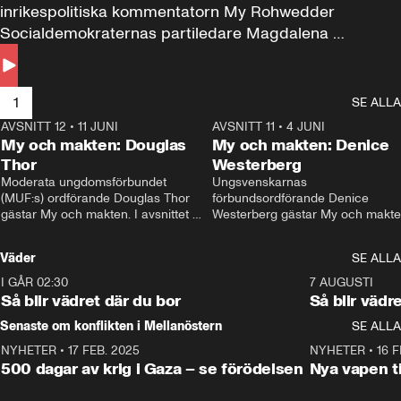
inrikespolitiska kommentatorn My Rohwedder 
Socialdemokraternas partiledare Magdalena 
Andersson till svars.
1
SE ALLA
AVSNITT 12
•
11 JUNI
26:27
AVSNITT 11
•
4 JUNI
2
My och makten: Douglas
My och makten: Denice
Thor
Westerberg
Moderata ungdomsförbundet 
Ungsvenskarnas 
(MUF:s) ordförande Douglas Thor 
förbundsordförande Denice 
gästar My och makten. I avsnittet 
Westerberg gästar My och makten.
diskuteras tonårsutvisningarna och 
avsnittet diskuteras migrationsfrå
hur Moderaterna ska locka väljare till 
och hur SD ska locka kvinnliga 
Väder
SE ALLA
valet i höst. 
väljare. 
I GÅR 02:30
1:06
7 AUGUSTI
Så blir vädret där du bor
Så blir vädr
Senaste om konflikten i Mellanöstern
SE ALLA
NYHETER
•
17 FEB. 2025
0:45
NYHETER
•
16 F
500 dagar av krig i Gaza – se förödelsen
Nya vapen ti