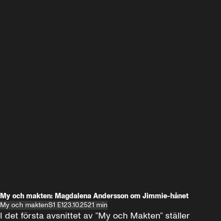
My och makten: Magdalena Andersson om Jimmie-hånet
My och makten
S1 E1
23.10.25
21 min
I det första avsnittet av ”My och Makten” ställer 