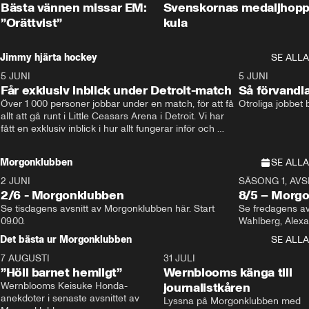
Bästa vännen missar EM:
Svenskornas medaljhopp
”Orättvist”
kula
Jimmy hjärta hockey
SE ALLA
5 JUNI
11:14
5 JUNI
Får exklusiv inblick under Detroit-match
Så förvandl
Över 1 000 personer jobbar under en match, för att få 
Otroliga jobbet
allt att gå runt i Little Ceasars Arena i Detroit. Vi har 
fått en exklusiv inblick i hur allt fungerar inför och 
under match i världens bästa hockeyliga
Morgonklubben
SE ALLA
2 JUNI
SÄSONG 1, AVSN
2/6 - Morgonklubben
8/5 – Morg
Se tisdagens avsnitt av Morgonklubben här. Start 
Se fredagens av
09.00. 
Det bästa ur Morgonklubben
SE ALLA
7 AUGUSTI
1:14
31 JULI
”Höll barnet hemligt”
Wernblooms känga till
Wernblooms Keisuke Honda-
journalistkåren
anekdoter i senaste avsnittet av 
Lyssna på Morgonklubben med 