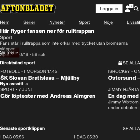
Logga in
Hem
Serier
Nyheter
Sport
Nöje
Livsstil
Här flyger fansen ner för rulltrappan
Sport
Fans står i rulltrappa som inte orkar med trycket utan bromsarna 
släpper
Se mer
Sport
•
18.07.16
•
56 sek
Direktsänd sport
SE ALLA
FOTBOLL
•
I MORGON 17:45
ISHOCKEY
•
ON
Plus
Plus
ŠK Slovan Bratislava – Mjällby
Östersund 
Nya avsnitt →
SPORT
•
7 JUNI
16:36
JIMMY HJÄRTA
Gör löptester med Andreas Almgren
En dag med 
Jimmy Wixtröm 
under debuten i
Senaste sportklippen
SE ALLA
I DAG 05:56
1:13
I DAG 05:30