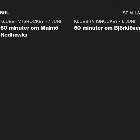
SHL
SE ALLA
KLUBB-TV ISHOCKEY
•
7 JUNI
1:02:53
KLUBB-TV ISHOCKEY
•
6 JUNI
1:0
Plus
60 minuter om Malmö
60 minuter om Björklöve
Redhawks