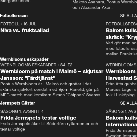
Morgonklubben
Makoto Asahara, Pontus Wernblo
och Alexander Axén.
Fotbollsresan
SE ALLA
FOTBOLL
•
16 JULI
0:44
FOTBOLLSRES
Niva vs. fruktsallad
Bakom kulis
skräck: ”Kry
Vad gör man som
med fotbollsres
Wernblooms eskapader
WERNBLOOMS ESKAPADER
•
S4, E2
38:23
WERNBLOOMS 
Wernbloom på match i Malmö – skjutsar
Wernbloom 
Jansson: ”Färdtjänst”
Harvestad 
Pontus Wernbloom är i Malmö och grottar i det 
Från åtta gubbar 
skånska självförtroendet med Björn Ranelid, går på 
Marcus Lager sta
MFF-match med komikern Simon ”Chippen” Svensson 
folk i Linköping
och hjälper skadade stjärnbacken Pontus Jansson 
och Wernbloom kl
Jernspets Gästar
SE ALLA
hem. 
SÄSONG 1, AVSNITT 4
13:37
SÄSONG 1, AVS
Frida Jernspets testar voltige
Bakom kuli
Frida Jernspets åker till Södertörn ryttarcenter och 
Internation
testar voltige
Frida Jernspets 
Sweden Interna