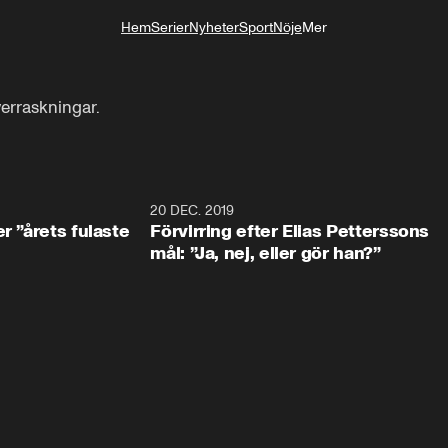
Hem
Serier
Nyheter
Sport
Nöje
Mer
Livsstil
erraskningar.
0:49
20 DEC. 2019
1:0
r ”årets fulaste
Förvirring efter Elias Petterssons
mål: ”Ja, nej, eller gör han?”