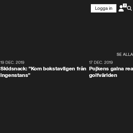
Logga in
SE ALLA
8
19 DEC. 2019
17 DEC. 2019
Skidsnack: ”Kom bokstavligen från
Pojkens galna rea
ingenstans”
golfvärlden