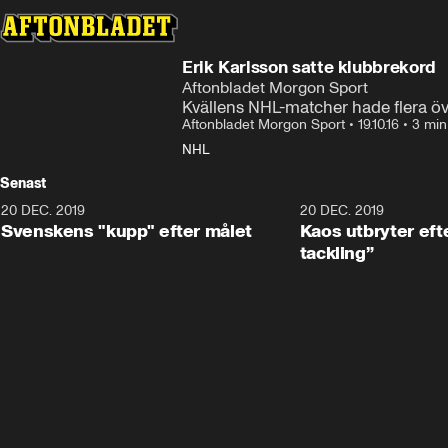
Erik Karlsson satte klubbrekord
Aftonbladet Morgon Sport
Kvällens NHL-matcher hade flera öv
Aftonbladet Morgon Sport
•
19.10.16
•
3 min
NHL
Senast
20 DEC. 2019
0:44
20 DEC. 2019
Svenskens "kupp" efter målet
Kaos utbryter efte
tackling”