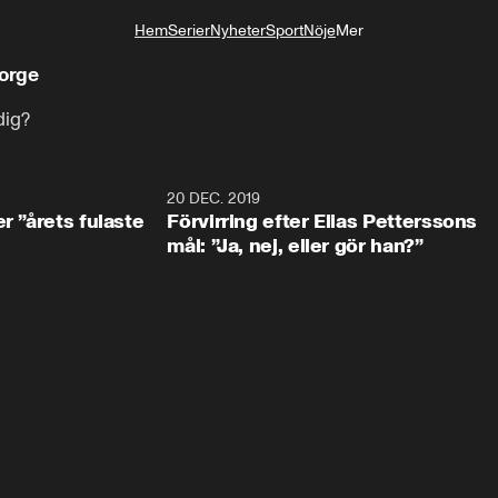
Hem
Serier
Nyheter
Sport
Nöje
Mer
Livsstil
orge
dig?
0:49
20 DEC. 2019
1:0
r ”årets fulaste
Förvirring efter Elias Petterssons
mål: ”Ja, nej, eller gör han?”