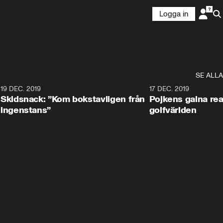
Logga in
SE ALLA
8
19 DEC. 2019
17 DEC. 2019
Skidsnack: ”Kom bokstavligen från
Pojkens galna rea
ingenstans”
golfvärlden