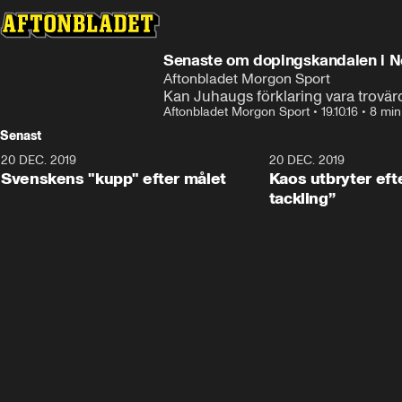
Senaste om dopingskandalen i N
Aftonbladet Morgon Sport
Kan Juhaugs förklaring vara trovär
Aftonbladet Morgon Sport
•
19.10.16
•
8 min
Senast
20 DEC. 2019
0:44
20 DEC. 2019
Svenskens "kupp" efter målet
Kaos utbryter efte
tackling”