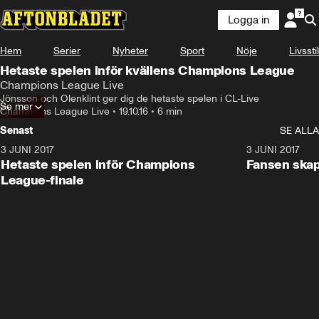
Logga in
Hem
Serier
Nyheter
Sport
Nöje
Livsstil
Hetaste spelen inför kvällens Champions League
Champions League Live
Jönsson och Olenklint ger dig de hetaste spelen i CL-Live
Se mer
Champions League Live
•
19.10.16
•
6 min
Senast
SE ALLA
3 JUNI 2017
1:46
3 JUNI 2017
Hetaste spelen inför Champions
Fansen skapa
League-finale