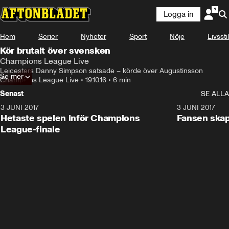
Logga in
Hem
Serier
Nyheter
Sport
Nöje
Livsstil
Kör brutalt över svensken
Champions League Live
Leicesters Danny Simpson satsade – körde över Augustinsson
Se mer
Champions League Live
•
19.10.16
•
6 min
Senast
SE ALLA
3 JUNI 2017
1:46
3 JUNI 2017
Hetaste spelen inför Champions
Fansen skapa
League-finale