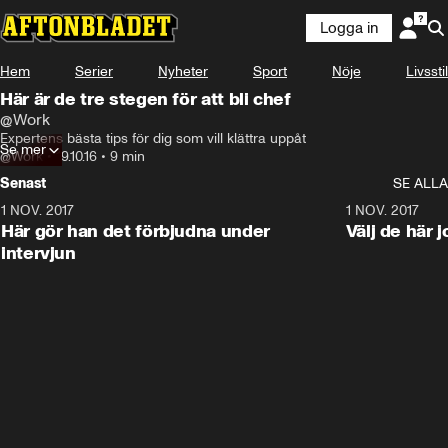
Logga in
Hem
Serier
Nyheter
Sport
Nöje
Livsstil
Här är de tre stegen för att bli chef
@Work
Expertens bästa tips för dig som vill klättra uppåt
Se mer
@Work
•
19.10.16
•
9 min
Senast
SE ALLA
1 NOV. 2017
9:48
1 NOV. 2017
Här gör han det förbjudna under
Välj de här 
intervjun