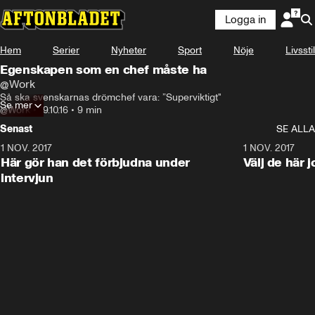
Logga in
Hem
Serier
Nyheter
Sport
Nöje
Livsstil
Egenskapen som en chef måste ha
@Work
Så ska svenskarnas drömchef vara: ”Superviktigt"
Se mer
@Work
•
19.10.16
•
9 min
Senast
SE ALLA
1 NOV. 2017
9:48
1 NOV. 2017
Här gör han det förbjudna under
Välj de här 
intervjun