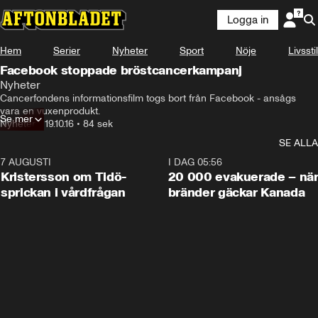
Logga in
Hem
Serier
Nyheter
Sport
Nöje
Livsstil
Facebook stoppade bröstcancerkampanj
Nyheter
Cancerfondens informationsfilm togs bort från Facebook - ansågs 
vara en vuxenprodukt.
Se mer
Nyheter
•
19.10.16
•
84 sek
SE ALLA
7 AUGUSTI
0:42
I DAG 05:56
Kristersson om Tidö-
20 000 evakuerade – nä
sprickan i vårdfrågan
bränder gäckar Kanada