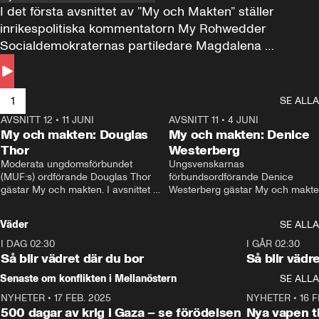
I det första avsnittet av ”My och Makten” ställer 
inrikespolitiska kommentatorn My Rohwedder 
Socialdemokraternas partiledare Magdalena 
Andersson till svars.
1
SE ALLA
AVSNITT 12
•
11 JUNI
26:27
AVSNITT 11
•
4 JUNI
2
My och makten: Douglas
My och makten: Denice
Thor
Westerberg
Moderata ungdomsförbundet 
Ungsvenskarnas 
(MUF:s) ordförande Douglas Thor 
förbundsordförande Denice 
gästar My och makten. I avsnittet 
Westerberg gästar My och makten.
diskuteras tonårsutvisningarna och 
avsnittet diskuteras migrationsfrå
hur Moderaterna ska locka väljare till 
och hur SD ska locka kvinnliga 
Väder
SE ALLA
valet i höst. 
väljare. 
I DAG 02:30
1:06
I GÅR 02:30
Så blir vädret där du bor
Så blir vädr
Senaste om konflikten i Mellanöstern
SE ALLA
NYHETER
•
17 FEB. 2025
0:45
NYHETER
•
16 F
500 dagar av krig i Gaza – se förödelsen
Nya vapen ti