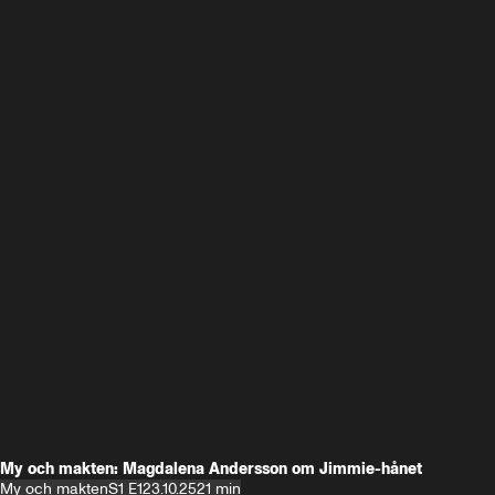
My och makten: Magdalena Andersson om Jimmie-hånet
My och makten
S1 E1
23.10.25
21 min