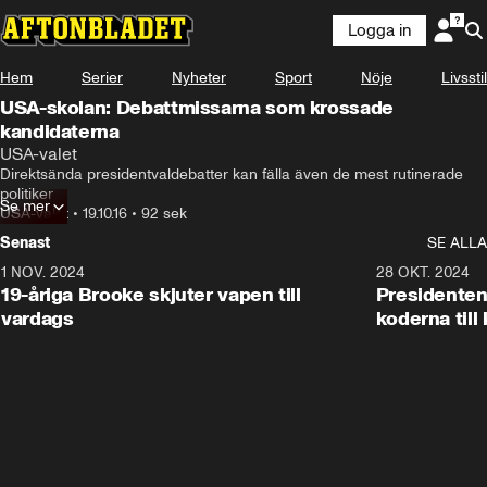
Logga in
Hem
Serier
Nyheter
Sport
Nöje
Livsstil
USA-skolan: Debattmissarna som krossade
kandidaterna
USA-valet
Direktsända presidentvaldebatter kan fälla även de mest rutinerade 
politiker
Se mer
USA-valet
•
19.10.16
•
92 sek
Senast
SE ALLA
1 NOV. 2024
1:10
28 OKT. 2024
19-åriga Brooke skjuter vapen till
Presidenten
vardags
koderna till