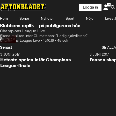
Logga in
Hem
Serier
Nyheter
Sport
Nöje
Livsstil
Klubbens replik – på pubägarens hån
Champions League Live
Sköna repliken inför CL-matchen: ”Härlig självdistans”
Se mer
Champions League Live
•
19.10.16
•
45 sek
Senast
SE ALLA
3 JUNI 2017
1:46
3 JUNI 2017
Hetaste spelen inför Champions
Fansen skapa
League-finale