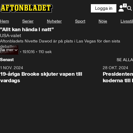
Logga in
Hem
Serier
Nyheter
Sport
Nöje
Livsstil
”Allt kan hända i natt”
USA-valet
Aftonbladets Nivette Dawod är på plats i Las Vegas för den sista 
debatten
Se mer
USA-valet
•
19.10.16
•
110 sek
Senast
SE ALLA
1 NOV. 2024
1:10
28 OKT. 2024
19-åriga Brooke skjuter vapen till
Presidenten
vardags
koderna till