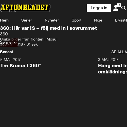
Logga in
Hem
Serier
Nyheter
Sport
Nöje
Livsstil
360: Här var IS – följ med in i sovrummet
360
Unika bilder från fronten i Mosul
Se mer
360
•
20.10.16
•
31 sek
Senast
SE ALLA
5 MAJ 2017
7:46
3 MAJ 2017
Tre Kronor i 360°
Häng med in
omklädning